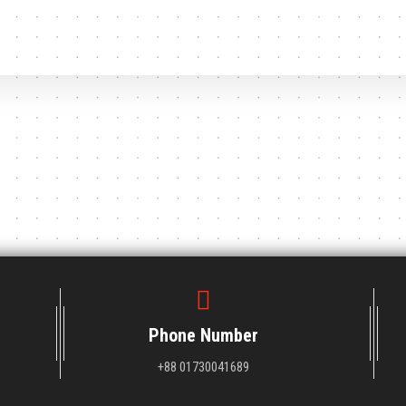
Phone Number
+88 01730041689