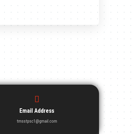
Email Address
tmsstpsc1@gmail.com